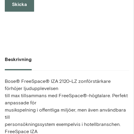
Skicka
Beskrivning
Bose® FreeSpace® IZA 2120-LZ zonförstärkare
förhöjer ljudupplevelsen
till max tillsammans med FreeSpace®-högtalare. Perfekt
anpassade för
musikspelning i offentliga miljöer, men även användbara
till
personsökningssystem exempelvis i hotellbranschen.
FreeSpace IZA