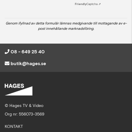
Friendly
Captcha ⇗
Genom ifyllnad av detta formulär lämnas medgivande till mottagande av e-
post innehållande marknadsföring.
08 - 649 25 40
butik@hages.se
© Hages TV & Video
Org nr: 556073-3569
KONTAKT