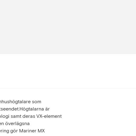
omhushögtalare som
tseendet.Högtalarna är
ogi samt deras VX-element
Den överlägsna
ering gör Mariner MX