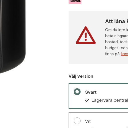
Att låna 
Om du inte ka
betalningsan
bostad, teck
budget- och 
finns på
kon
Välj version
Svart
Lagervara centra
Vit