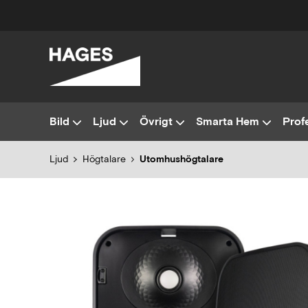
Bild
Ljud
Övrigt
Smarta Hem
Profe
Ljud
Högtalare
Utomhushögtalare