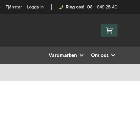
s
Tjänster
Logga in
Ring oss!
08 - 649 25 40
Varumärken
Om oss