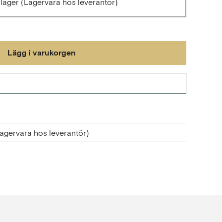
llager
(Lagervara hos leverantör)
Lägg i varukorgen
Gå till kassan
agervara hos leverantör)