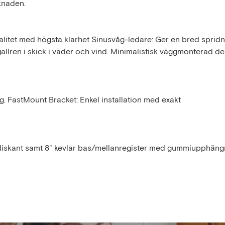
knaden.
alitet med högsta klarhet Sinusvåg-ledare: Ger en bred spridn
gallren i skick i väder och vind. Minimalistisk väggmonterad d
. FastMount Bracket: Enkel installation med exakt
diskant samt 8" kevlar bas/mellanregister med gummiupphäng