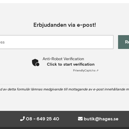
Erbjudanden via e-post!
R
ess
Anti-Robot Verification
Click to start verification
Friendly
Captcha ⇗
d av detta formulär lämnas medgivande till mottagande av e-post innehållande m
08 - 649 25 40
butik@hages.se