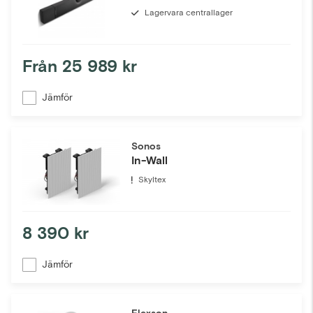
Lagervara centrallager
Från
25 989 kr
Jämför
Sonos
In-Wall
Skyltex
8 390 kr
Jämför