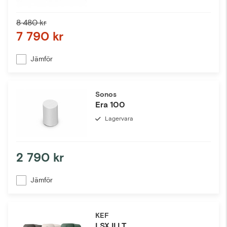
8 480 kr
7 790 kr
Jämför
Sonos
Era 100
Lagervara
2 790 kr
Jämför
KEF
LSX II LT