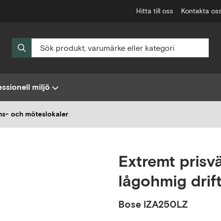
Hitta till oss
Kontakta os
ssionell miljö
ens- och möteslokaler
Extremt prisvä
lågohmig drif
Bose
IZA250LZ