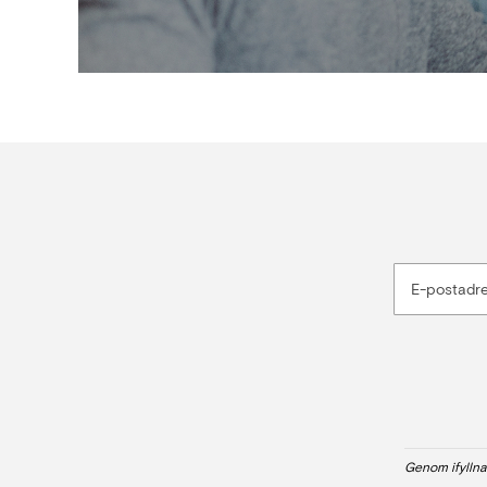
E-postadr
Genom ifyllna