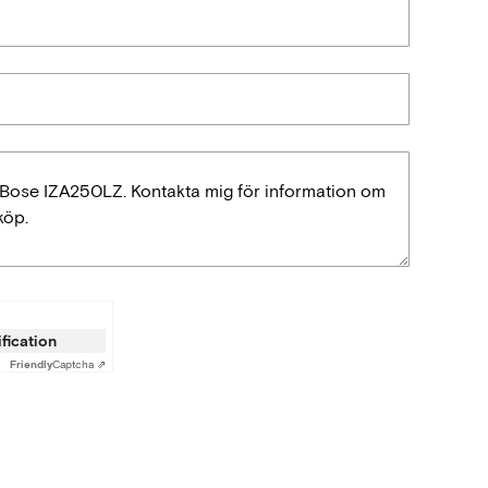
ification
Friendly
Captcha ⇗