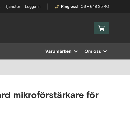
s
Tjänster
Logga in
Ring oss!
08 - 649 25 40
Varumärken
Om oss
rd mikroförstärkare för
t