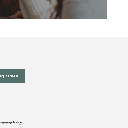
egistrera
arknadsföring.