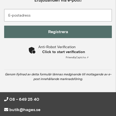
Erbjudanden via e-post!
E-postadress
Registrera
Anti-Robot Verification
Click to start verification
Friendly
Captcha ⇗
Genom ifyllnad av detta formulär lämnas medgivande till mottagande av e-
post innehållande marknadsföring.
08 - 649 25 40
butik@hages.se