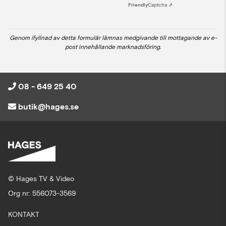
Friendly
Captcha ⇗
Genom ifyllnad av detta formulär lämnas medgivande till mottagande av e-
post innehållande marknadsföring.
08 - 649 25 40
butik@hages.se
© Hages TV & Video
Org nr: 556073-3569
KONTAKT