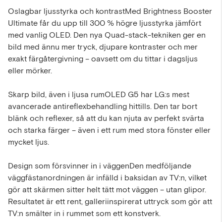
Oslagbar ljusstyrka och kontrastMed Brightness Booster
Ultimate får du upp till 300 % högre ljusstyrka jämfört
med vanlig OLED. Den nya Quad-stack-tekniken ger en
bild med ännu mer tryck, djupare kontraster och mer
exakt färgåtergivning – oavsett om du tittar i dagsljus
eller mörker.
Skarp bild, även i ljusa rumOLED G5 har LG:s mest
avancerade antireflexbehandling hittills. Den tar bort
blänk och reflexer, så att du kan njuta av perfekt svärta
och starka färger – även i ett rum med stora fönster eller
mycket ljus.
Design som försvinner in i väggenDen medföljande
väggfästanordningen är infälld i baksidan av TV:n, vilket
gör att skärmen sitter helt tätt mot väggen – utan glipor.
Resultatet är ett rent, galleriinspirerat uttryck som gör att
TV:n smälter in i rummet som ett konstverk.