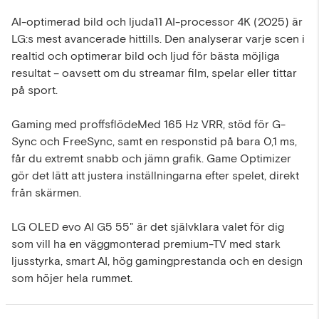
AI-optimerad bild och ljuda11 AI-processor 4K (2025) är
LG:s mest avancerade hittills. Den analyserar varje scen i
realtid och optimerar bild och ljud för bästa möjliga
resultat – oavsett om du streamar film, spelar eller tittar
på sport.
Gaming med proffsflödeMed 165 Hz VRR, stöd för G-
Sync och FreeSync, samt en responstid på bara 0,1 ms,
får du extremt snabb och jämn grafik. Game Optimizer
gör det lätt att justera inställningarna efter spelet, direkt
från skärmen.
LG OLED evo AI G5 55" är det självklara valet för dig
som vill ha en väggmonterad premium-TV med stark
ljusstyrka, smart AI, hög gamingprestanda och en design
som höjer hela rummet.