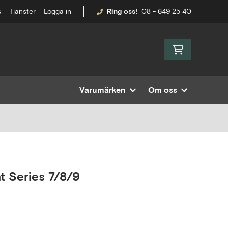
s
Tjänster
Logga in
Ring oss!
08 - 649 25 40
Varumärken
Om oss
 Series 7/8/9