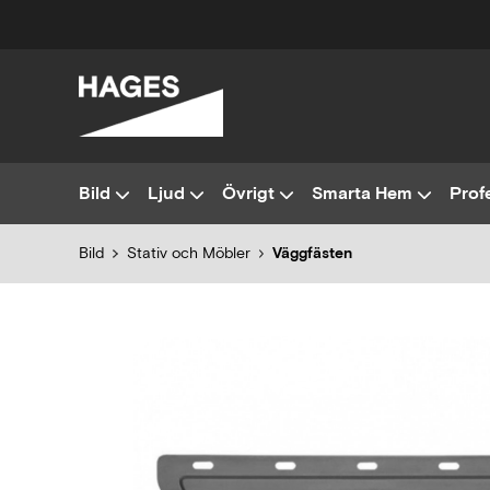
Bild
Ljud
Övrigt
Smarta Hem
Profe
Bild
Stativ och Möbler
Väggfästen