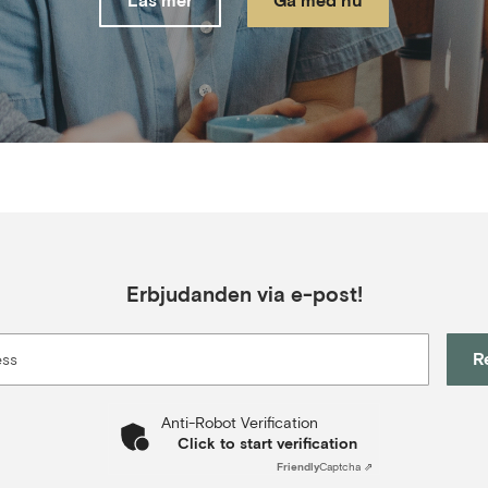
Läs mer
Gå med nu
Erbjudanden via e-post!
R
ess
Anti-Robot Verification
Click to start verification
Friendly
Captcha ⇗