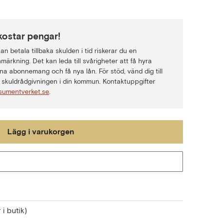
kostar pengar!
n betala tillbaka skulden i tid riskerar du en
märkning. Det kan leda till svårigheter att få hyra
na abonnemang och få nya lån. För stöd, vänd dig till
skuldrådgivningen i din kommun. Kontaktuppgifter
sumentverket.se
.
Lägg i varukorgen
Gå till kassan
 i butik)