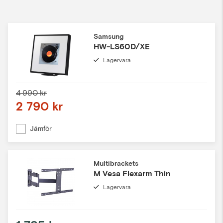
Samsung
HW-LS60D/XE
Lagervara
4 990 kr
2 790 kr
Jämför
Multibrackets
M Vesa Flexarm Thin
Lagervara