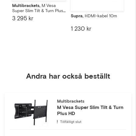
Multibrackets,
M Vesa
Super Slim Tilt & Turn Plus
HD
Supra,
HDMI-kabel 10m
Sup
3 295 kr
1 230 kr
Fr
Andra har också beställt
Multibrackets
M Vesa Super Slim Tilt & Turn
Plus HD
Tillfälligt slut