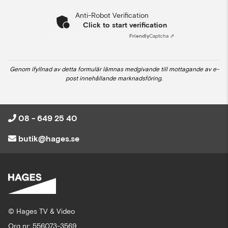
Anti-Robot Verification
Click to start verification
Friendly
Captcha ⇗
Genom ifyllnad av detta formulär lämnas medgivande till mottagande av e-
post innehållande marknadsföring.
08 - 649 25 40
butik@hages.se
© Hages TV & Video
Org nr: 556073-3569