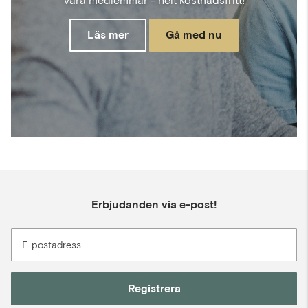
våra medlemmar - helt kostnadsfritt!
Läs mer
Gå med nu
Erbjudanden via e-post!
E-postadress
Registrera