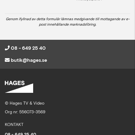
Genom ifyllnad av detta formulär lämnas medgivande till mottagande av e-
post innehållande marknadsföring.
08 - 649 25 40
butik@hages.se
© Hages TV & Video
Org nr: 556073-3569
KONTAKT
08 - 649 25 40