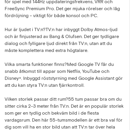
för spel med 144Hz uppdateringsfrekvens, VRR och
FreeSync Premium Pro. Det ger mjuka rörelser och låg
fördröjning – viktigt för både konsol och PC.
Hur är ljudet i TV:n?TV:n har inbyggt Dolby Atmos-ljud
och är finjusterad av Bang & Olufsen. Det ger tydligare
dialog och fylligare ljud direkt från TV:n, utan att du
måste komplettera med extra högtalare.
Vilka smarta funktioner finns?Med Google TV får du
snabb åtkomst till appar som Netflix, YouTube och
Disney+. Inbyggd röststyrning med Google Assistant gör
att du kan styra TV:n utan fjärrkontroll.
Vilken storlek passar ditt rum?55 tum passar bra om du
sitter cirka 2–3 meter från TV:n. Det är en populär storlek
som ger en tydlig och bekväm bild i de flesta
vardagsrum. Den här 55-tumsmodellen är ett bra val för
dig som vill ha en stor bild utan att TV:n tar över hela