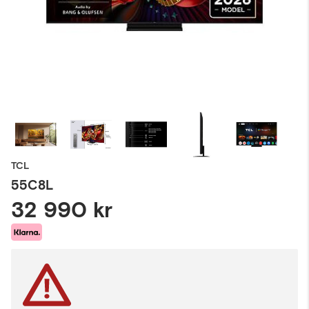
TCL
55C8L
32 990 kr