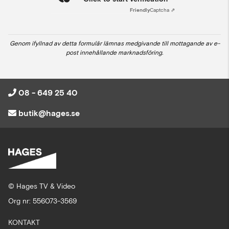
Friendly
Captcha ⇗
Genom ifyllnad av detta formulär lämnas medgivande till mottagande av e-
post innehållande marknadsföring.
08 - 649 25 40
butik@hages.se
© Hages TV & Video
Org nr: 556073-3569
KONTAKT