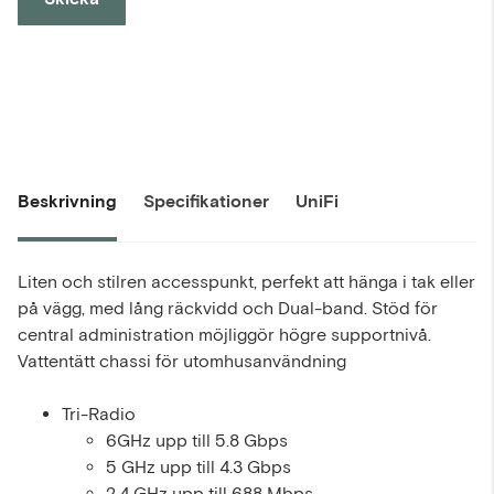
Beskrivning
Specifikationer
UniFi
Liten och stilren accesspunkt, perfekt att hänga i tak eller
på vägg, med lång räckvidd och Dual-band. Stöd för
central administration möjliggör högre supportnivå.
Vattentätt chassi för utomhusanvändning
Tri-Radio
6GHz upp till 5.8 Gbps
5 GHz upp till 4.3 Gbps
2.4 GHz upp till 688 Mbps