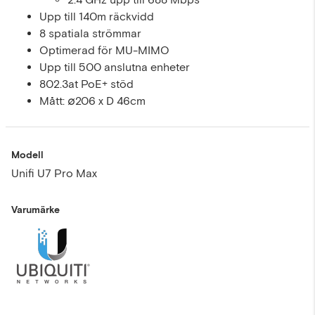
Upp till 140m räckvidd
8 spatiala strömmar
Optimerad för MU-MIMO
Upp till 500 anslutna enheter
802.3at PoE+ stöd
Mått: ∅206 x D 46cm
Modell
Unifi U7 Pro Max
Varumärke