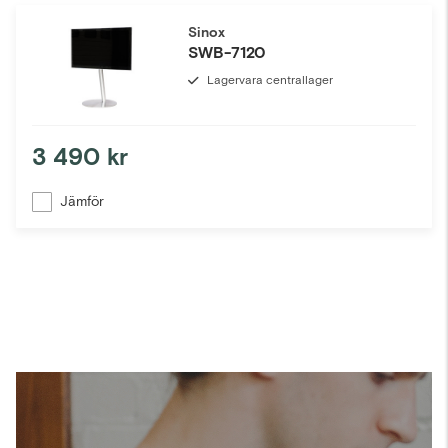
Sinox
SWB-7120
Lagervara centrallager
3 490 kr
Jämför