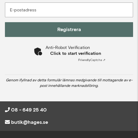
E-postadress
Registrera
Anti-Robot Verification
Click to start verification
Friendly
Captcha ⇗
Genom ifyllnad av detta formulär lämnas medgivande till mottagande av e-
post innehållande marknadsföring.
08 - 649 25 40
butik@hages.se