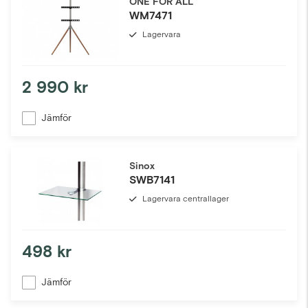
ONE FOR ALL
WM7471
Lagervara
2 990 kr
Jämför
Sinox
SWB7141
Lagervara centrallager
498 kr
Jämför