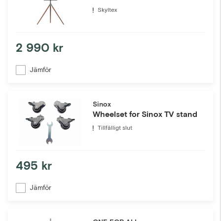
Skyltex
2 990 kr
Jämför
Sinox
Wheelset for Sinox TV stand
Tillfälligt slut
495 kr
Jämför