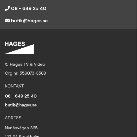
08 - 649 25 40
butik@hages.se
© Hages TV & Video
Org nr: 556073-3569
KONTAKT
08 - 649 25 40
butik@hages.se
ADRESS
Nynäsvägen 365
122 34 Stockholm