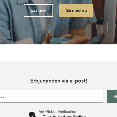
Läs mer
Gå med nu
Erbjudanden via e-post!
R
ess
Anti-Robot Verification
Click to start verification