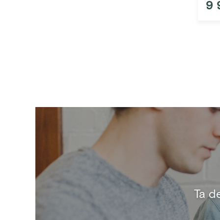
9 
Ta d