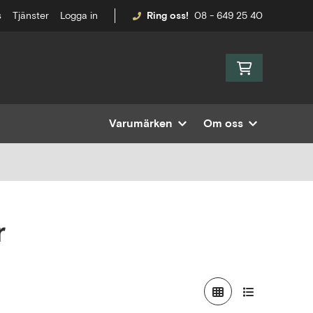
s
Tjänster
Logga in
Ring oss!
08 - 649 25 40
Varumärken
Om oss
r