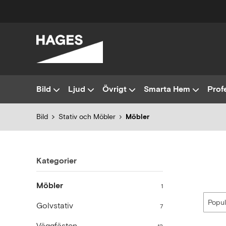
Bild
Ljud
Övrigt
Smarta Hem
Profe
Bild
Stativ och Möbler
Möbler
Kategorier
Möbler
1
Golvstativ
7
Väggfästen