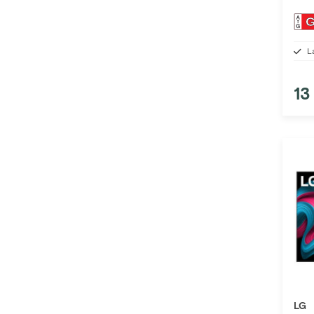
L
13
LG