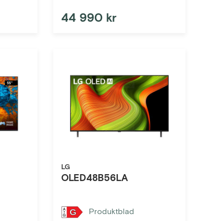
44 990 kr
LG
OLED48B56LA
Produktblad
G