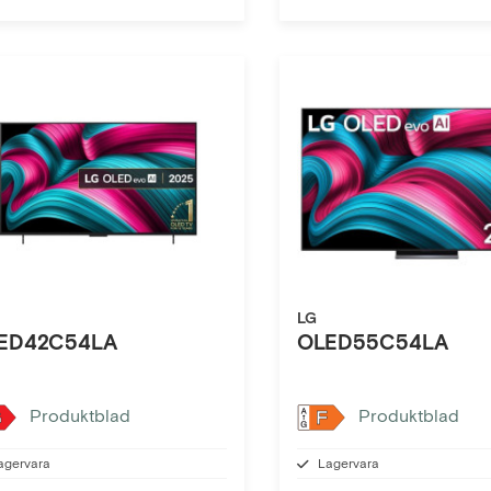
LG
ED42C54LA
OLED55C54LA
Produktblad
Produktblad
G
F
agervara
Lagervara