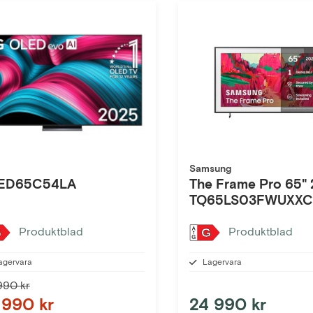
Samsung
ED65C54LA
The Frame Pro 65" 2025
TQ65LS03FWUXX
Produktblad
Produktblad
G
G
agervara
Lagervara
990 kr
 990 kr
24 990 kr