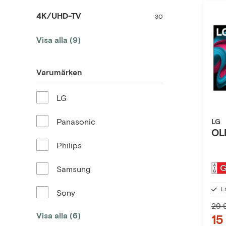
4K/UHD-TV
30
Visa alla (9)
Varumärken
LG
Panasonic
LG
OL
Philips
Samsung
L
Sony
29 
Visa alla (6)
15