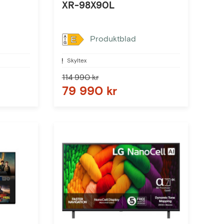
XR-98X90L
Produktblad
E
Skyltex
114 990 kr
79 990 kr