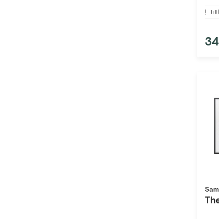
Till
34
Sam
Th