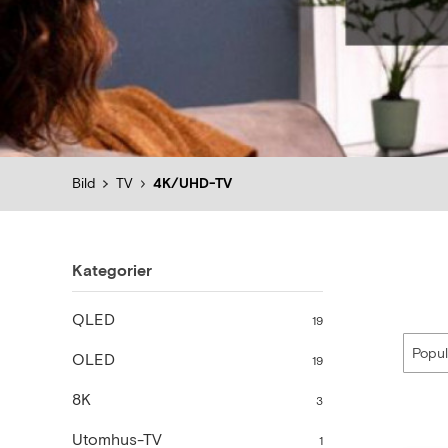
Bild
TV
4K/UHD-TV
Kategorier
QLED
19
OLED
19
8K
3
Utomhus-TV
1