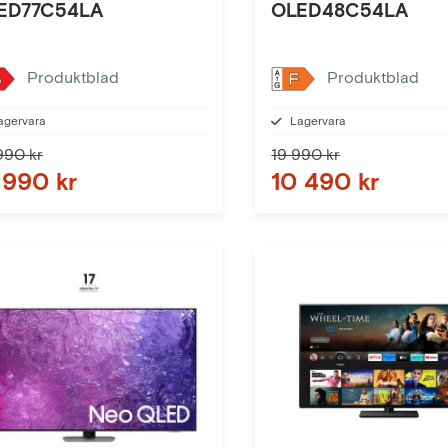
ED77C54LA
OLED48C54LA
Produktblad
Produktblad
G
F
agervara
Lagervara
990 kr
19 990 kr
 990 kr
10 490 kr