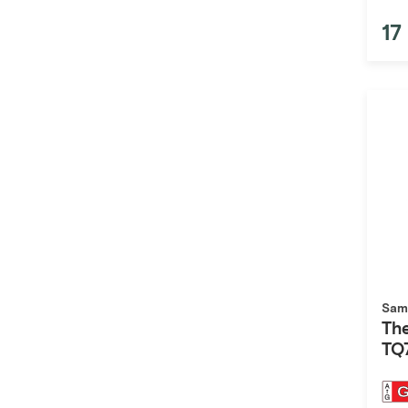
17
Sam
Th
TQ