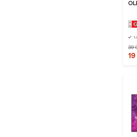
OL
L
39 
19