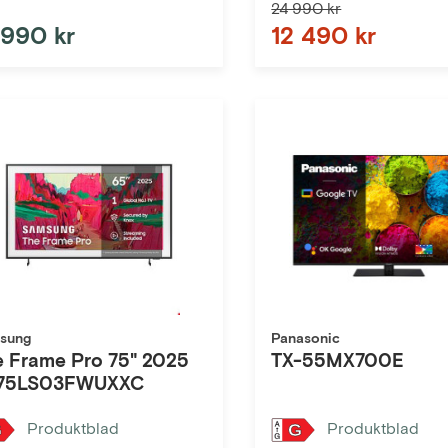
24 990 kr
 990 kr
12 490 kr
sung
Panasonic
e Frame Pro 75" 2025
TX-55MX700E
75LS03FWUXXC
Produktblad
Produktblad
G
G