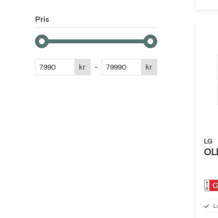
Pris
kr
-
kr
LG
OL
L