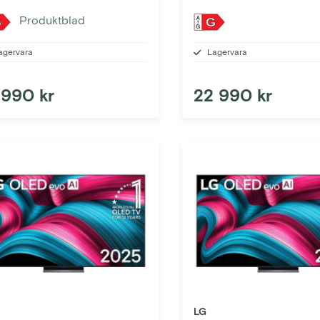
Produktblad
G
G
agervara
Lagervara
 990 kr
22 990 kr
LG