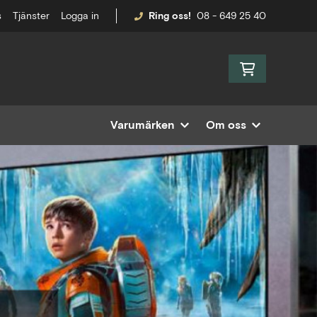
s
Tjänster
Logga in
Ring oss!
08 - 649 25 40
Varumärken
Om oss