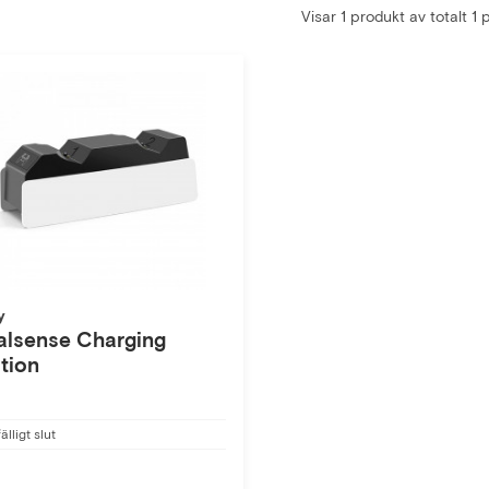
Visar 1 produkt av totalt 1
y
alsense Charging
tion
fälligt slut