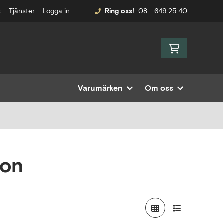
s
Tjänster
Logga in
Ring oss!
08 - 649 25 40
Varumärken
Om oss
ion