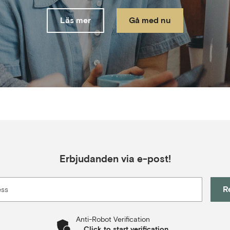
Läs mer
Gå med nu
Erbjudanden via e-post!
R
ess
Anti-Robot Verification
Click to start verification