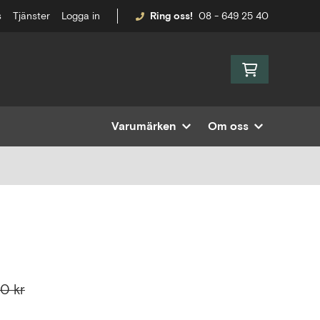
s
Tjänster
Logga in
Ring oss!
08 - 649 25 40
Varumärken
Om oss
0 kr