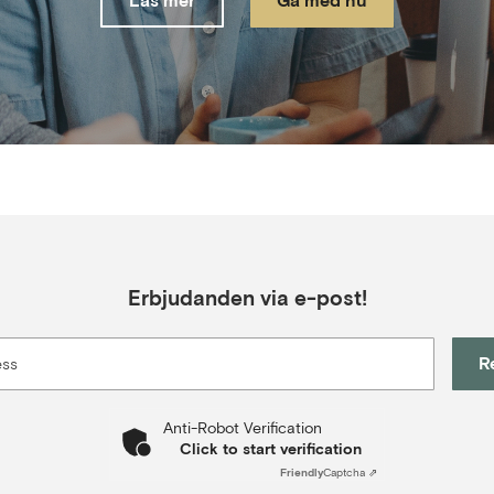
Läs mer
Gå med nu
Erbjudanden via e-post!
R
ess
Anti-Robot Verification
Click to start verification
Friendly
Captcha ⇗