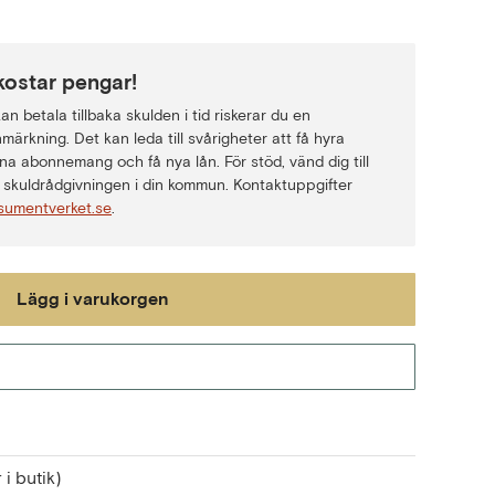
kostar pengar!
n betala tillbaka skulden i tid riskerar du en
märkning. Det kan leda till svårigheter att få hyra
na abonnemang och få nya lån. För stöd, vänd dig till
skuldrådgivningen i din kommun. Kontaktuppgifter
sumentverket.se
.
Lägg i varukorgen
Gå till kassan
 i butik)