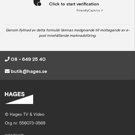
Click to start verification
Friendly
Captcha ⇗
Genom ifyllnad av detta formulär lämnas medgivande till mottagande av e-
post innehållande marknadsföring.
08 - 649 25 40
butik@hages.se
© Hages TV & Video
Org nr: 556073-3569