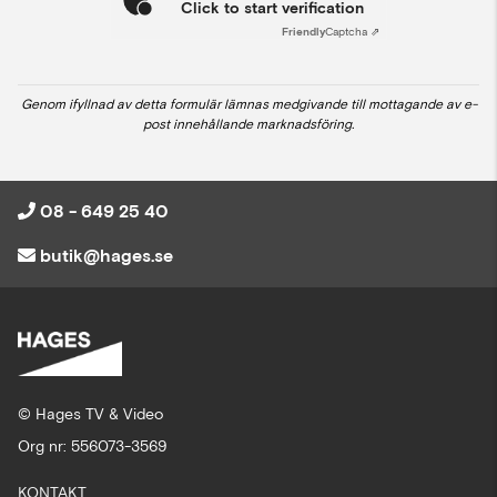
Click to start verification
Friendly
Captcha ⇗
Genom ifyllnad av detta formulär lämnas medgivande till mottagande av e-
post innehållande marknadsföring.
08 - 649 25 40
butik@hages.se
© Hages TV & Video
Org nr: 556073-3569
KONTAKT