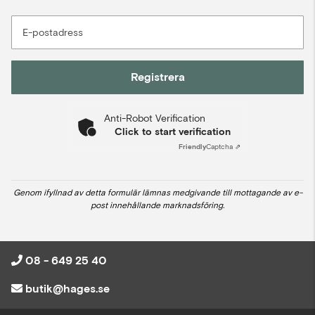
E-postadress
Registrera
Anti-Robot Verification
Click to start verification
Friendly
Captcha ⇗
Genom ifyllnad av detta formulär lämnas medgivande till mottagande av e-
post innehållande marknadsföring.
08 - 649 25 40
butik@hages.se