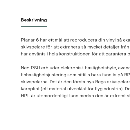
Beskrivning
Planar 6 har ett mål att reproducera din vinyl så ex
skivspelare för att extrahera så mycket detaljer frå
har använts i hela konstruktionen för att garantera 
Neo PSU erbjuder elektronisk hastighetsbyte, avance
finhastighetsjustering som hittills bara funnits p
skivspelarna. Det är den första nya Rega skivspela
kärnplint (ett material utvecklat för flygindustrin).
HPL är utomordentligt tunn medan den är extremt ste