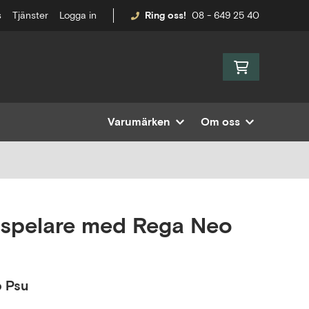
s
Tjänster
Logga in
Ring oss!
08 - 649 25 40
Varumärken
Om oss
vspelare med Rega Neo
o Psu