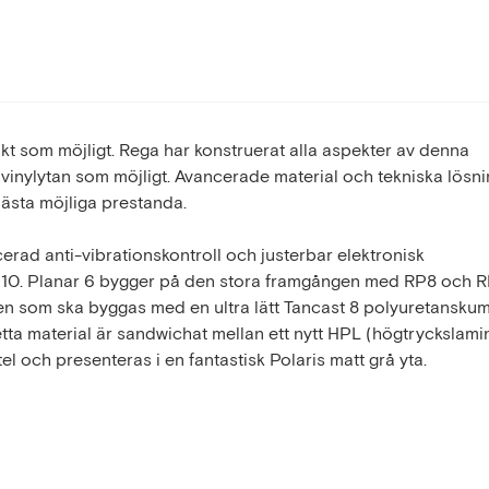
akt som möjligt. Rega har konstruerat alla aspekter av denna
n vinylytan som möjligt. Avancerade material och tekniska lösn
bästa möjliga prestanda.
rad anti-vibrationskontroll och justerbar elektronisk
å RP10. Planar 6 bygger på den stora framgången med RP8 och 
ren som ska byggas med en ultra lätt Tancast 8 polyuretansku
 Detta material är sandwichat mellan ett nytt HPL (högtryckslamin
l och presenteras i en fantastisk Polaris matt grå yta.