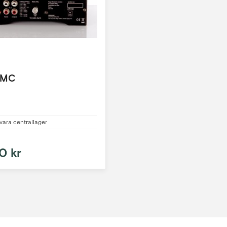
 MC
vara centrallager
0 kr