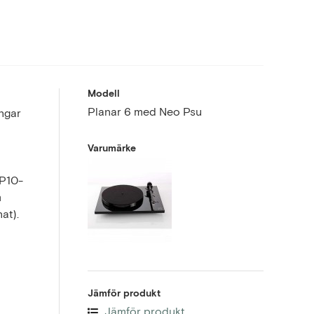
Modell
Planar 6 med Neo Psu
ingar
Varumärke
RP10-
m
at).
Jämför produkt
Jämför produkt