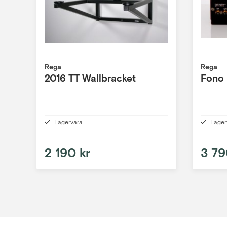
Rega
Rega
2016 TT Wallbracket
Fono
Lagervara
Lager
2 190 kr
3 79