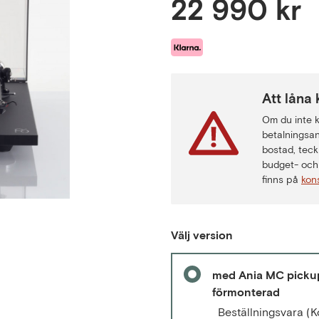
22 990 kr
Att låna 
Om du inte ka
betalningsan
bostad, teck
budget- och 
finns på
kon
Välj version
med Ania MC picku
förmonterad
Beställningsvara
(K