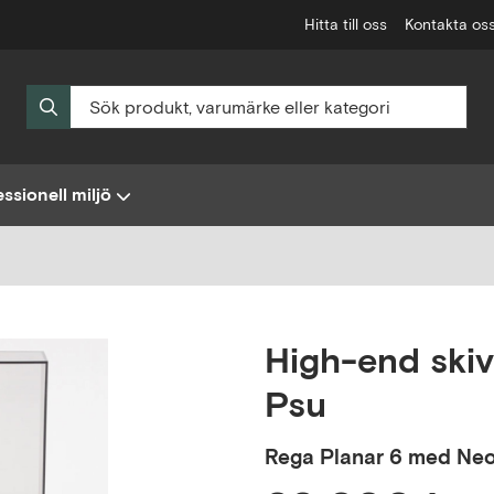
Hitta till oss
Kontakta os
ssionell miljö
High-end ski
Psu
Rega
Planar 6 med Ne