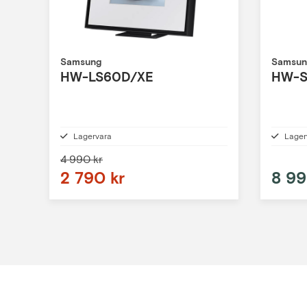
Samsung
Samsun
HW-LS60D/XE
HW-S
Lagervara
Lager
4 990 kr
2 790 kr
8 99