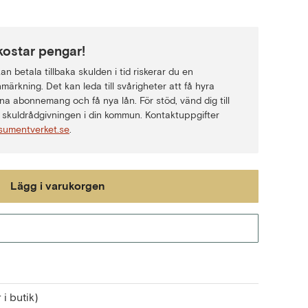
kostar pengar!
n betala tillbaka skulden i tid riskerar du en
märkning. Det kan leda till svårigheter att få hyra
na abonnemang och få nya lån. För stöd, vänd dig till
skuldrådgivningen i din kommun. Kontaktuppgifter
sumentverket.se
.
Lägg i varukorgen
Gå till kassan
 i butik)