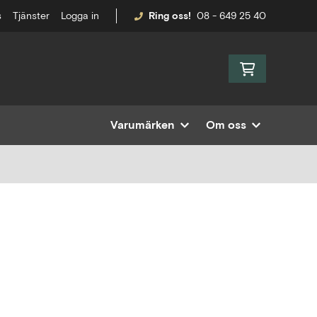
s
Tjänster
Logga in
Ring oss!
08 - 649 25 40
Varumärken
Om oss