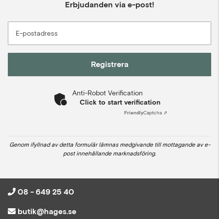
Erbjudanden via e-post!
E-postadress
Registrera
Anti-Robot Verification
Click to start verification
Friendly
Captcha ⇗
Genom ifyllnad av detta formulär lämnas medgivande till mottagande av e-
post innehållande marknadsföring.
08 - 649 25 40
butik@hages.se