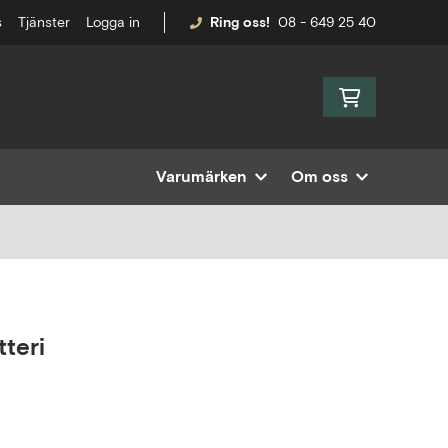
s
Tjänster
Logga in
Ring oss!
08 - 649 25 40
Varumärken
Om oss
teri