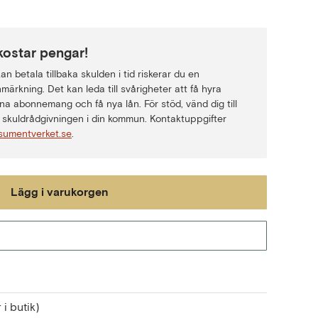
kostar pengar!
n betala tillbaka skulden i tid riskerar du en
märkning. Det kan leda till svårigheter att få hyra
na abonnemang och få nya lån. För stöd, vänd dig till
skuldrådgivningen i din kommun. Kontaktuppgifter
sumentverket.se
.
Lägg i varukorgen
Gå till kassan
 i butik)