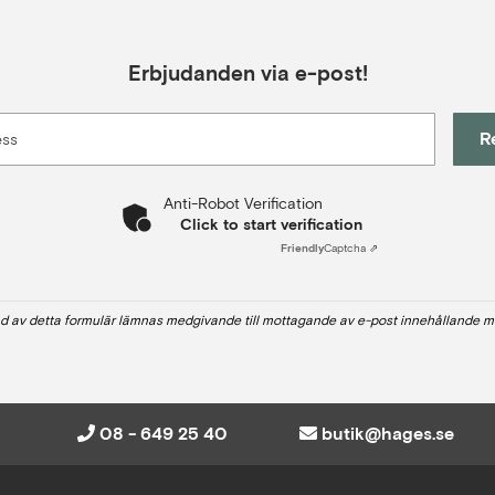
Erbjudanden via e-post!
R
ess
Anti-Robot Verification
Click to start verification
Friendly
Captcha ⇗
d av detta formulär lämnas medgivande till mottagande av e-post innehållande m
08 - 649 25 40
butik@hages.se