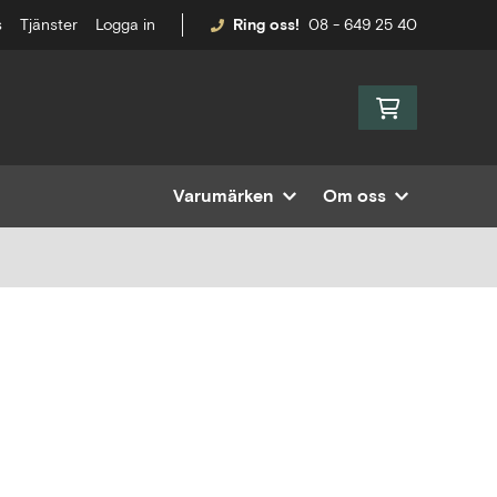
s
Tjänster
Logga in
Ring oss!
08 - 649 25 40
Varumärken
Om oss