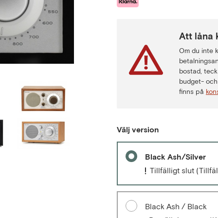
Att låna 
Om du inte ka
betalningsan
bostad, teck
budget- och 
finns på
kon
Välj version
Black Ash/Silver
Tillfälligt slut
(Tillf
Black Ash / Black