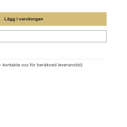
Lägg i varukorgen
Gå till kassan
ut - kontakta oss för beräknad leveranstid)