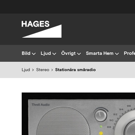
Bild
Ljud
Övrigt
Smarta Hem
Profe
Ljud
Stereo
Stationära småradio