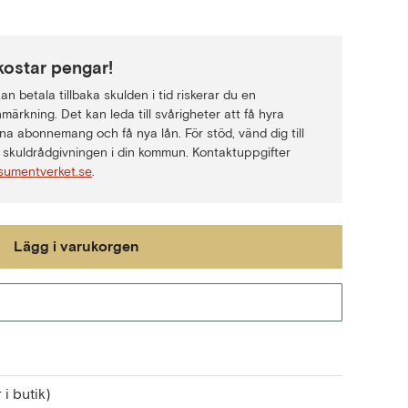
kostar pengar!
n betala tillbaka skulden i tid riskerar du en
märkning. Det kan leda till svårigheter att få hyra
na abonnemang och få nya lån. För stöd, vänd dig till
skuldrådgivningen i din kommun. Kontaktuppgifter
sumentverket.se
.
Lägg i varukorgen
Gå till kassan
 i butik)