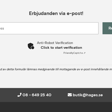
Erbjudanden via e-post!
R
ess
Anti-Robot Verification
Click to start verification
Friendly
Captcha ⇗
d av detta formulär lämnas medgivande till mottagande av e-post innehållande m
08 - 649 25 40
butik@hages.se