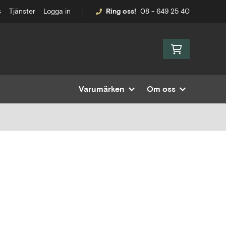
s
Tjänster
Logga in
Ring oss!
08 - 649 25 40
Varumärken
Om oss