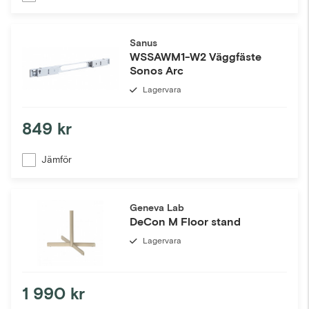
Sanus
WSSAWM1-W2 Väggfäste
Sonos Arc
Lagervara
849 kr
Jämför
Geneva Lab
DeCon M Floor stand
Lagervara
1 990 kr