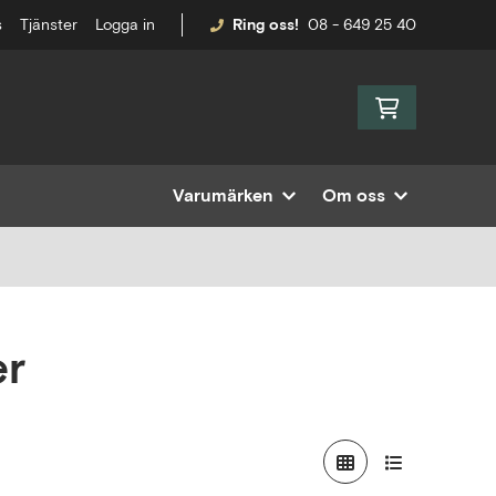
s
Tjänster
Logga in
Ring oss!
08 - 649 25 40
Varumärken
Om oss
er