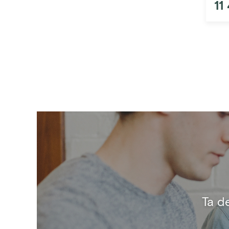
11
Ta d