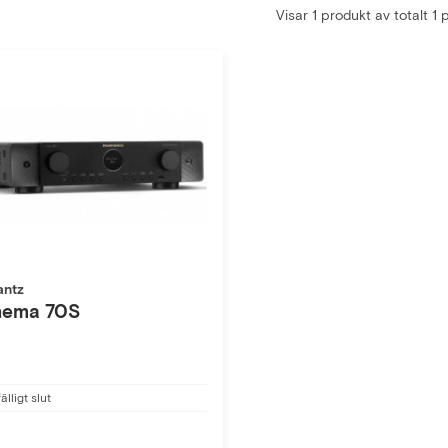
Visar 1 produkt av totalt 1
antz
nema 70S
fälligt slut