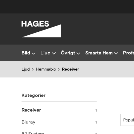
Bild
Ljud
Övrigt
Smarta Hem
Profe
Ljud
Hemmabio
Receiver
Kategorier
Receiver
1
Bluray
1
5.1 System