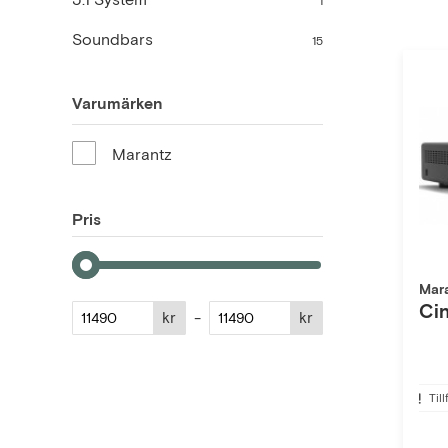
1
Soundbars
15
Varumärken
Marantz
Pris
Mar
Ci
kr
-
kr
Till