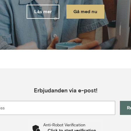
Läs mer
Gå med nu
Erbjudanden via e-post!
R
ess
Anti-Robot Verification
Click to start verification