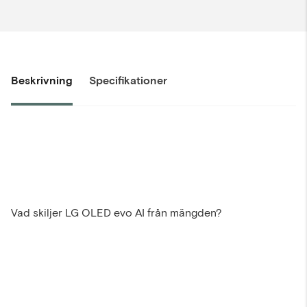
Beskrivning
Specifikationer
år senare,
fortfarande på topp
Vad skiljer LG OLED evo AI från mängden?