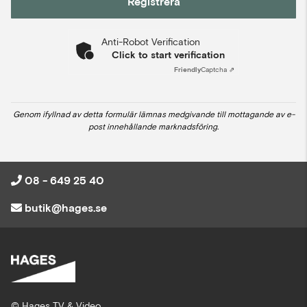
Registrera
Anti-Robot Verification
Click to start verification
Friendly
Captcha ⇗
Genom ifyllnad av detta formulär lämnas medgivande till mottagande av e-
post innehållande marknadsföring.
08 - 649 25 40
butik@hages.se
© Hages TV & Video