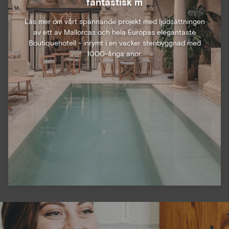
fantastisk m
Läs mer om vårt spännande projekt med ljudsättningen
av ett av Mallorcas och hela Europas elegantaste
Boutiquehotell - inrymt i en vacker stenbyggnad med
1000-åriga anor.