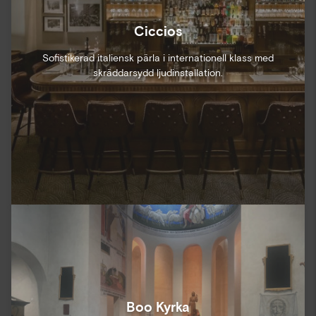
Ciccios
Sofistikerad italiensk pärla i internationell klass med
skräddarsydd ljudinstallation.
Boo Kyrka