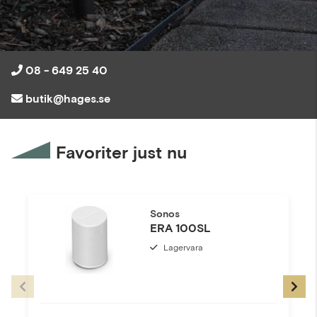
08 - 649 25 40
butik@hages.se
Favoriter just nu
Sonos
ERA 100SL
Lagervara