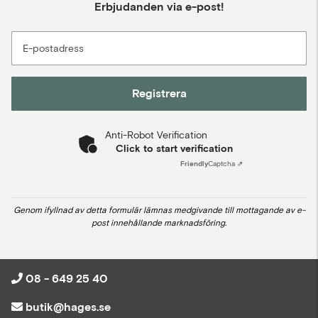
Erbjudanden via e-post!
E-postadress
Registrera
Anti-Robot Verification
Click to start verification
Friendly
Captcha ⇗
Genom ifyllnad av detta formulär lämnas medgivande till mottagande av e-
post innehållande marknadsföring.
08 - 649 25 40
butik@hages.se