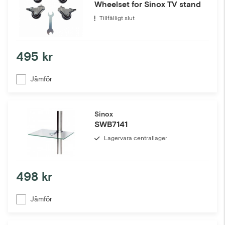
Wheelset for Sinox TV stand
Tillfälligt slut
495 kr
Jämför
Sinox
SWB7141
Lagervara centrallager
498 kr
Jämför