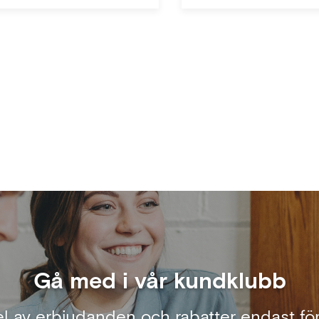
Gå med i vår kundklubb
el av erbjudanden och rabatter endast för