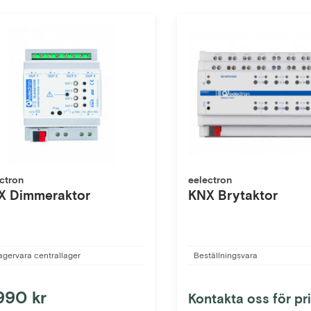
ctron
eelectron
X Dimmeraktor
KNX Brytaktor
agervara centrallager
Beställningsvara
990 kr
Kontakta oss för pr