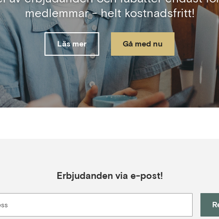
medlemmar - helt kostnadsfritt!
Läs mer
Gå med nu
Erbjudanden via e-post!
R
ess