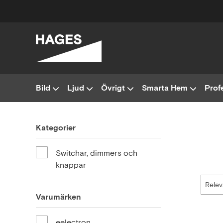
Bild
Ljud
Övrigt
Smarta Hem
Profe
Kategorier
Switchar, dimmers och
knappar
Varumärken
eelectron