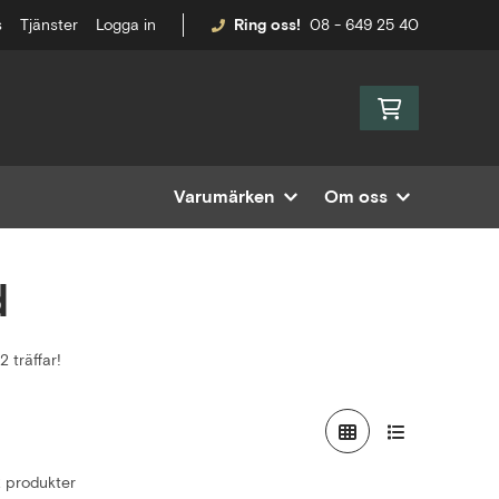
s
Tjänster
Logga in
Ring oss!
08 - 649 25 40
Varumärken
Om oss
d
 träffar!
 2 produkter