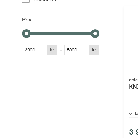
Pris
kr
-
kr
eele
KN
L
3 