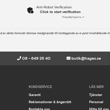
Anti-Robot Verification
Click to start verification
Friendly
Captcha ⇗
d av detta formulär lämnas medgivande till mottagande av e-post innehållande m
08 - 649 25 40
butik@hages.se
KUNDSERVICE
LÄS MER
Garanti
Tjänster
Reklamationer & ångerrätt
Personal
Kontakta oss
Hitta till oss