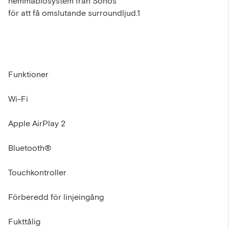
hemmabiosystem från Sonos
för att få omslutande surroundljud.1
Funktioner
Wi-Fi
Apple AirPlay 2
Bluetooth®
Touchkontroller
Förberedd för linjeingång
Fukttålig